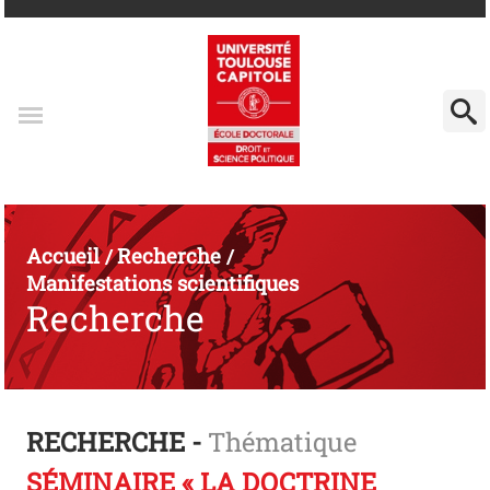
Accueil
Recherche
/
/
Manifestations scientifiques
Recherche
RECHERCHE -
Thématique
SÉMINAIRE « LA DOCTRINE