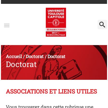
Accueil
Doctorat
Doctorat
/
/
Doctorat
ASSOCIATIONS ET LIENS UTILES
Vous trouverez dans cette rubrique une