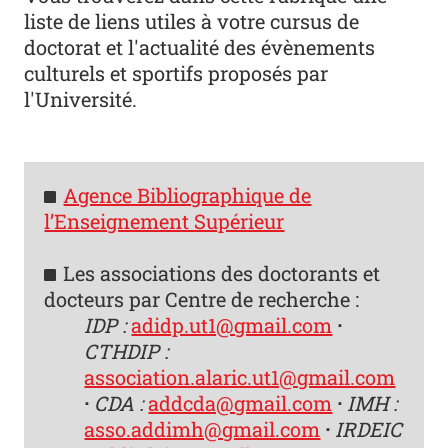
liste de liens utiles à votre cursus de
doctorat et l'actualité des évènements
culturels et sportifs proposés par
l'Université.
Agence Bibliographique de
l’Enseignement Supérieur
Les associations des doctorants et
docteurs par Centre de recherche :
IDP :
adidp.ut1@gmail.com
·
CTHDIP :
association.alaric.ut1@gmail.com
·
CDA :
addcda@gmail.com
·
IMH :
asso.addimh@gmail.com
·
IRDEIC