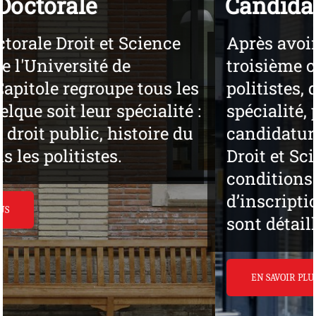
Candidature
Après avoir obtenu un diplôme de
troisième cycle, tous les juristes et
politistes, quelque soit leur
spécialité, peuvent faire acte de
candidature à l’École Doctorale de
Droit et Science Politique. Les
conditions d’accès, la procédure
d’inscription et de réinscription
sont détaillées dans cette rubrique
EN SAVOIR PLUS