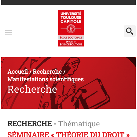
Accueil
Recherche
/
/
Manifestations scientifiques
Recherche
RECHERCHE -
Thématique
SÉMINAIRE « THÉORIE DU DROIT »