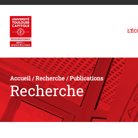
L'É
Accueil
Recherche
Publications
/
/
Recherche