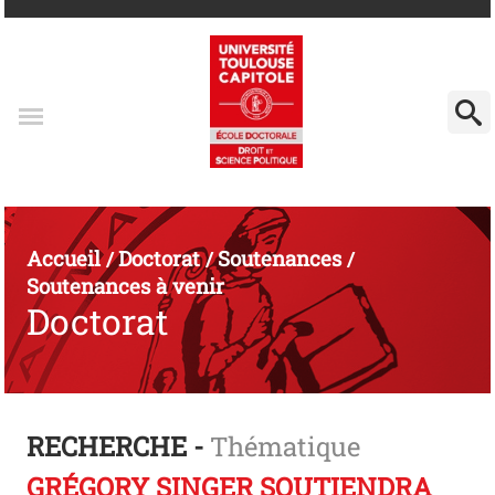
Accueil
Doctorat
Soutenances
/
/
/
Soutenances à venir
Doctorat
RECHERCHE -
Thématique
GRÉGORY SINGER SOUTIENDRA