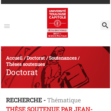
Accueil
Doctorat
Soutenances
/
/
/
Thèses soutenues
Doctorat
RECHERCHE -
Thématique
THÈSE SOUTENUE PAR JEAN-