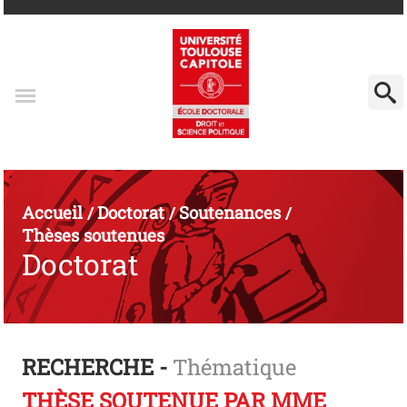
Accueil
Doctorat
Soutenances
/
/
/
Thèses soutenues
Doctorat
RECHERCHE -
Thématique
THÈSE SOUTENUE PAR MME