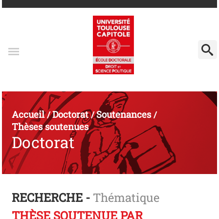
Accueil
Doctorat
Soutenances
/
/
/
Thèses soutenues
Doctorat
RECHERCHE -
Thématique
THÈSE SOUTENUE PAR