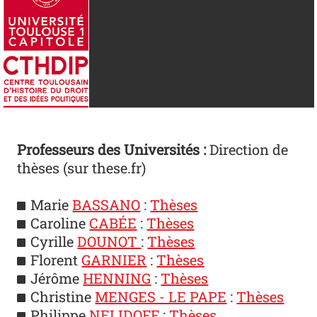
Professeurs des Universités :
Direction de
thèses (sur these.fr)
Marie
BASSANO
:
Thèses
Caroline
CABÉE
:
Thèses
Cyrille
DOUNOT
:
Thèses
Florent
GARNIER
:
Thèses
Jérôme
HENNING
:
Thèses
Christine
MENGES - LE PAPE
:
Thèses
Philippe
NELIDOFF
:
Thèses