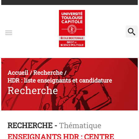
Accueil
Recherche
/
/
HDR : liste enseignants et candidature
Recherche
RECHERCHE -
Thématique
ENSEIGNANTS HDR : CENTRE