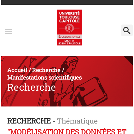
Accueil
Recherche
/
/
Manifestations scientifiques
Recherche
RECHERCHE -
Thématique
"MODÉLISATION DES DONNÉES ET