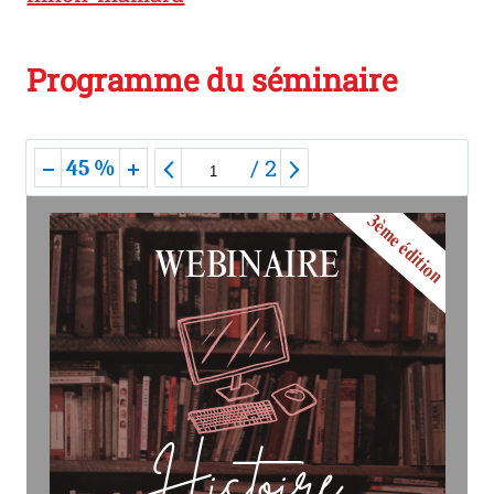
Programme du séminaire
/
2
45 %
3ème édition
WEBINAIRE
Histoire