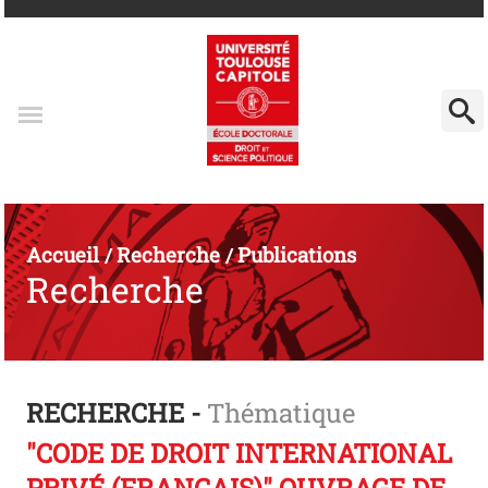
Accueil
Recherche
Publications
/
/
Recherche
RECHERCHE -
Thématique
"CODE DE DROIT INTERNATIONAL