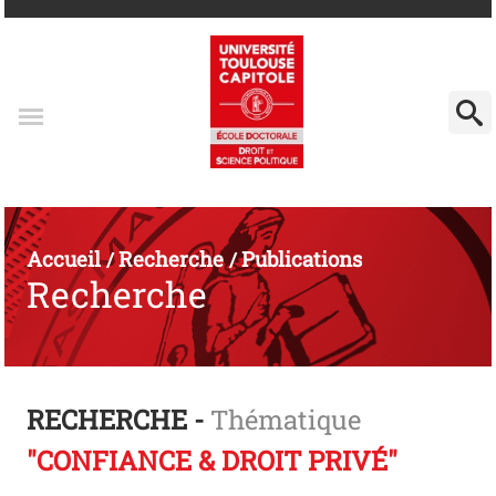
Accueil
Recherche
Publications
/
/
Recherche
RECHERCHE -
Thématique
"CONFIANCE & DROIT PRIVÉ"