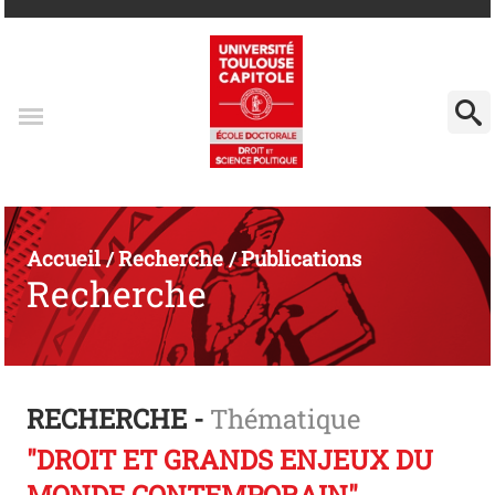
Accueil
Recherche
Publications
/
/
Recherche
RECHERCHE -
Thématique
"DROIT ET GRANDS ENJEUX DU