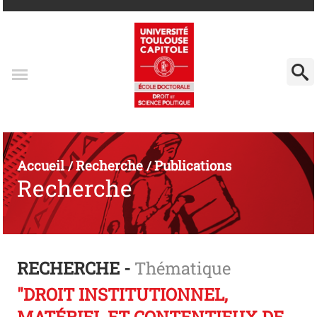
Accueil
Recherche
Publications
/
/
Recherche
RECHERCHE -
Thématique
"DROIT INSTITUTIONNEL,