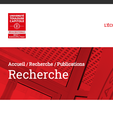
L'É
Accueil
Recherche
Publications
/
/
Recherche