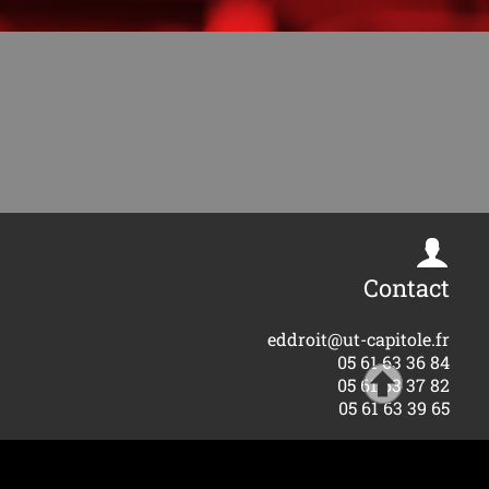
Contact
eddroit@ut-capitole.fr
05 61 63 36 84
05 61 63 37 82
05 61 63 39 65