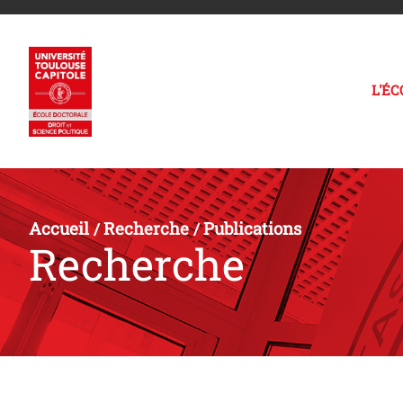
L'É
Accueil
Recherche
Publications
/
/
Recherche