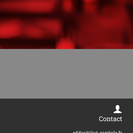
Contact
eddroit@ut-capitole.fr