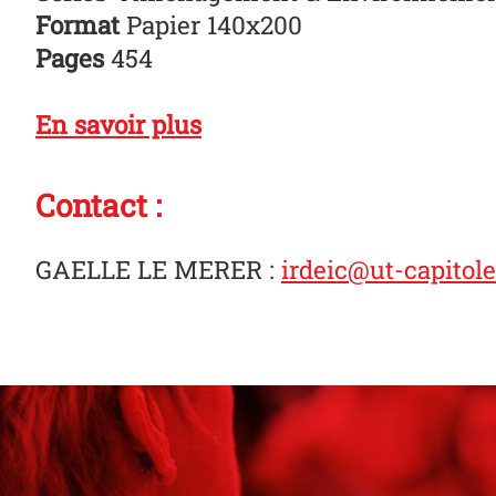
Format
Papier 140x200
Pages
454
En savoir plus
Contact :
GAELLE LE MERER
:
irdeic@ut-capitole