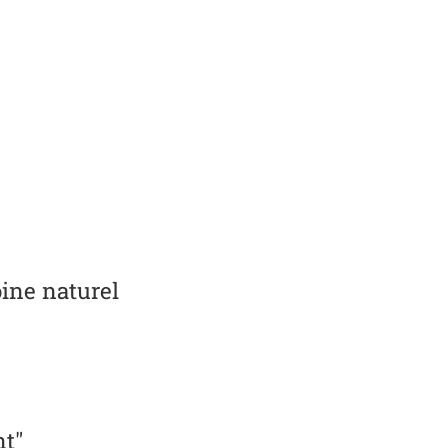
oine naturel
t"