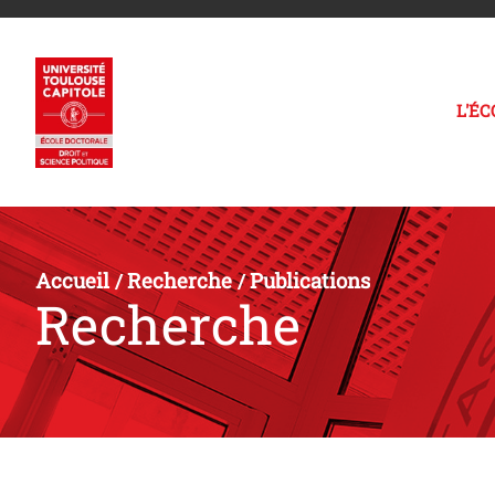
L'É
Accueil
Recherche
Publications
/
/
Recherche