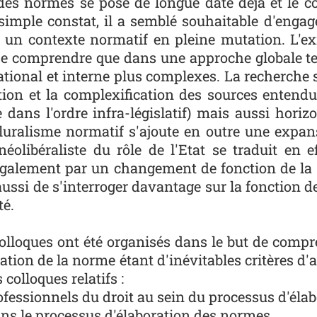
 des normes se pose de longue date déjà et le 
simple constat, il a semblé souhaitable d'engag
s un contexte normatif en pleine mutation. L'e
 se comprendre que dans une approche globale t
tional et interne plus complexes. La recherche s'
cation et la complexification des sources enten
ue dans l'ordre infra-législatif) mais aussi hori
 pluralisme normatif s'ajoute en outre une expa
éolibéraliste du rôle de l'Etat se traduit en 
galement par un changement de fonction de la r
ussi de s'interroger davantage sur la fonction de 
té.
colloques ont été organisés dans le but de compr
ation de la norme étant d'inévitables critères d'a
 colloques relatifs :
ofessionnels du droit au sein du processus d'éla
dans le processus d'élaboration des normes,