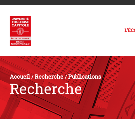
L'É
Accueil
Recherche
Publications
/
/
Recherche