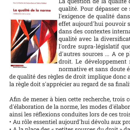
Photo
La question de la qualité
qualité. Pour dépasser ce 
l'exigence de qualité dan
effet aujourd'hui pouvoir
dans des contextes interna
qualité avec la diversifi
l'ordre supra-législatif q
d'autres sources ... A ce
droit. Le développement n
normative et sans doute é
de qualité des règles de droit implique donc a
la règle doit s'apprécier au regard de sa finali
Afin de mener à bien cette recherche, trois 
d'élaboration de la norme, les modes d'élabor
ainsi les réflexions conduites lors de ces trois
• Au rôle essentiel aujourd'hui dévolu aux pr
• A la place des « petites sources du droit » 