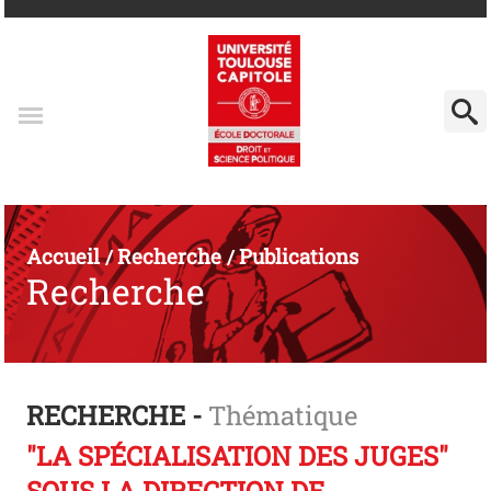
Accueil
Recherche
Publications
/
/
Recherche
RECHERCHE -
Thématique
"LA SPÉCIALISATION DES JUGES"