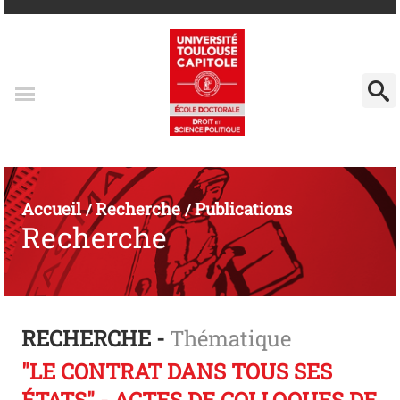
Accueil
Recherche
Publications
/
/
Recherche
RECHERCHE -
Thématique
"LE CONTRAT DANS TOUS SES