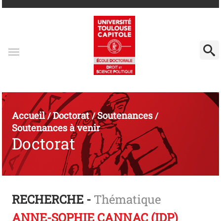
Accueil
Doctorat
Soutenances
/
/
/
Soutenances à venir
Doctorat
RECHERCHE -
Thématique
ANNE-SOPHIE CANNAC (IDP)