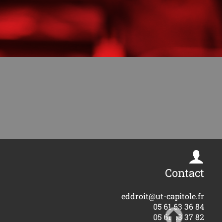
Contact
eddroit@ut-capitole.fr
05 61 63 36 84
05 61 63 37 82