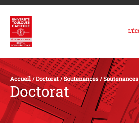
L'É
Accueil
Doctorat
Soutenances
Soutenances 
/
/
/
Doctorat