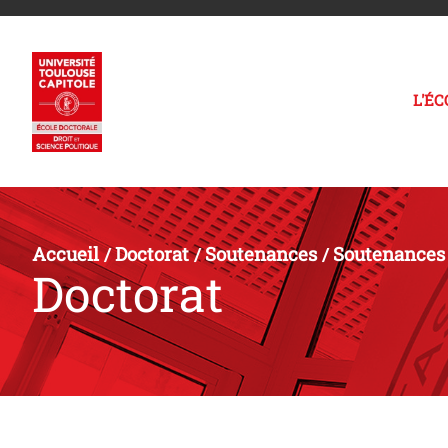
L'É
Accueil
Doctorat
Soutenances
Soutenances 
/
/
/
Doctorat