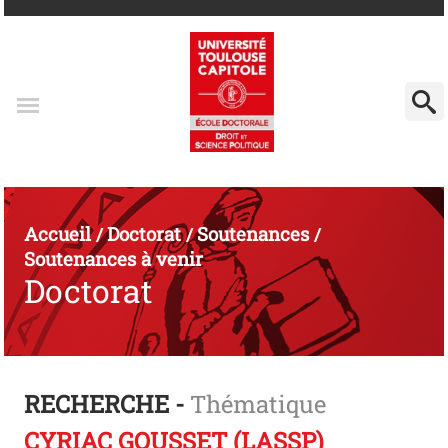
Accueil
Doctorat
Soutenances
/
/
/
Soutenances à venir
Doctorat
RECHERCHE -
Thématique
CYRIAC GOUSSET (LASSP)