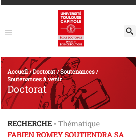
Accueil
Doctorat
Soutenances
/
/
/
Soutenances à venir
Doctorat
RECHERCHE -
Thématique
FABIEN ROMEY SOUTIENDRA SA