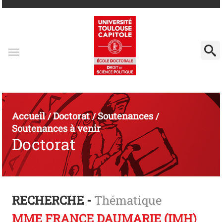
Accueil
Doctorat
Soutenances
/
/
/
Soutenances à venir
Doctorat
RECHERCHE -
Thématique
MME FRANCE DAUMARIE (IMH)