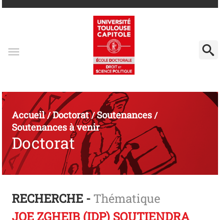
Accueil
Doctorat
Soutenances
/
/
/
Soutenances à venir
Doctorat
RECHERCHE -
Thématique
JOE ZGHEIB (IDP) SOUTIENDRA