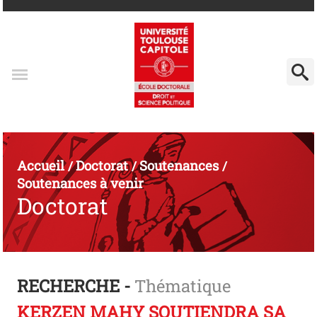
Accueil
Doctorat
Soutenances
/
/
/
Soutenances à venir
Doctorat
RECHERCHE -
Thématique
KERZEN MAHY SOUTIENDRA SA