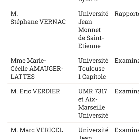
M.
Université
Rapport
Stéphane
VERNAC
Jean
Monnet
de Saint-
Etienne
Mme Marie-
Université
Examina
Cécile
AMAUGER-
Toulouse
LATTES
1 Capitole
M. Eric
VERDIER
UMR 7317
Examina
et Aix-
Marseille
Université
M. Marc
VERICEL
Université
Examina
Jean