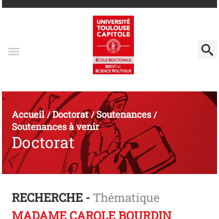
Accueil
Doctorat
Soutenances
/
/
/
Soutenances à venir
Doctorat
RECHERCHE -
Thématique
MADAME CAROLE BOURDIN