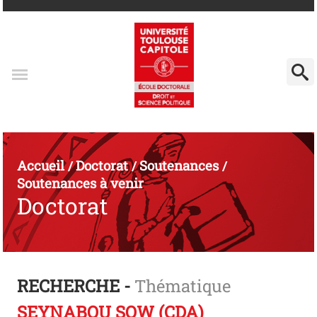
Accueil
Doctorat
Soutenances
/
/
/
Soutenances à venir
Doctorat
RECHERCHE -
Thématique
SEYNABOU SOW (CDA)