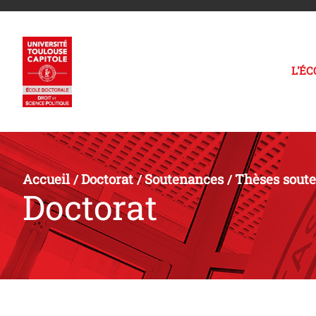
L'É
Accueil
Doctorat
Soutenances
Thèses sout
/
/
/
Doctorat