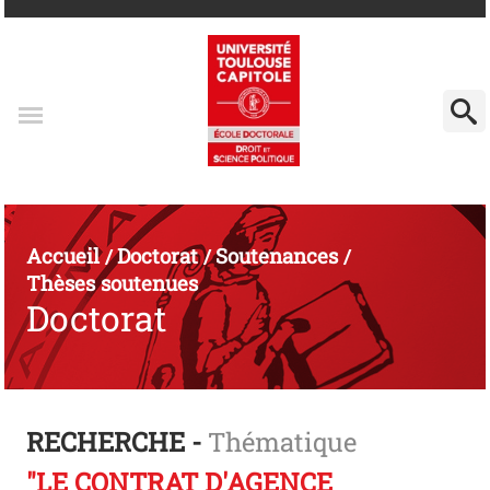
Accueil
Doctorat
Soutenances
/
/
/
Thèses soutenues
Doctorat
RECHERCHE -
Thématique
"LE CONTRAT D'AGENCE