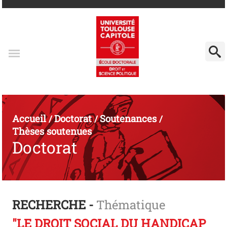
Accueil
Doctorat
Soutenances
/
/
/
Thèses soutenues
Doctorat
RECHERCHE -
Thématique
"LE DROIT SOCIAL DU HANDICAP