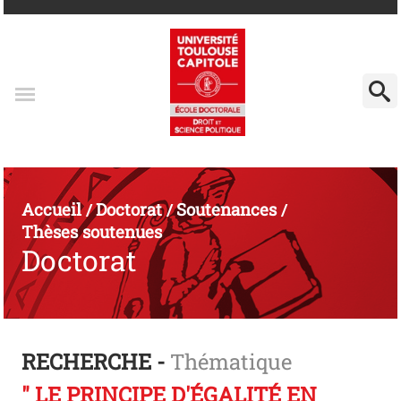
Accueil
Doctorat
Soutenances
/
/
/
Thèses soutenues
Doctorat
RECHERCHE -
Thématique
" LE PRINCIPE D'ÉGALITÉ EN