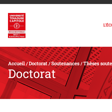
L'É
Accueil
Doctorat
Soutenances
Thèses sout
/
/
/
Doctorat