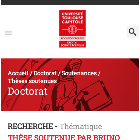
Accueil
Doctorat
Soutenances
/
/
/
Thèses soutenues
Doctorat
RECHERCHE -
Thématique
THÈSE SOUTENUE PAR BRUNO