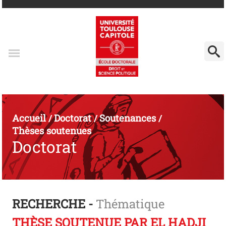
Accueil
Doctorat
Soutenances
/
/
/
Thèses soutenues
Doctorat
RECHERCHE -
Thématique
THÈSE SOUTENUE PAR EL HADJI