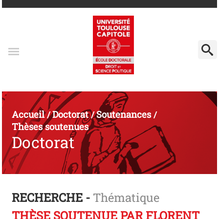
Accueil
Doctorat
Soutenances
/
/
/
Thèses soutenues
Doctorat
RECHERCHE -
Thématique
THÈSE SOUTENUE PAR FLORENT