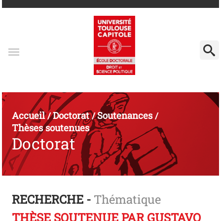
Accueil
Doctorat
Soutenances
/
/
/
Thèses soutenues
Doctorat
RECHERCHE -
Thématique
THÈSE SOUTENUE PAR GUSTAVO