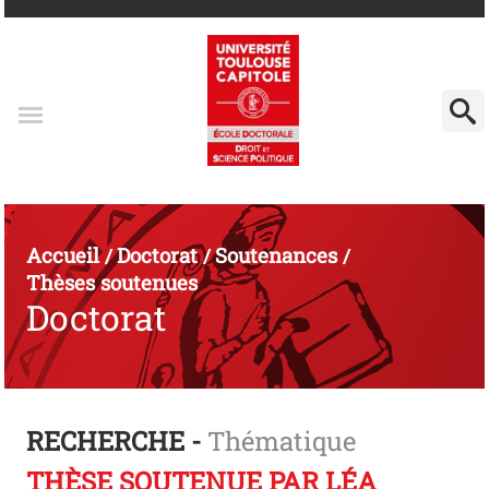
Accueil
Doctorat
Soutenances
/
/
/
Thèses soutenues
Doctorat
RECHERCHE -
Thématique
THÈSE SOUTENUE PAR LÉA