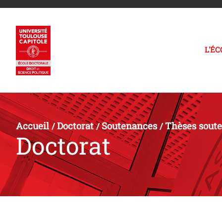
L'É
Accueil
Doctorat
Soutenances
Thèses sout
/
/
/
Doctorat