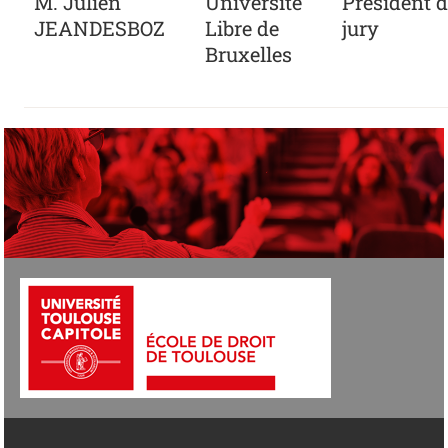
M. Julien
Université
Président 
JEANDESBOZ
Libre de
jury
Bruxelles