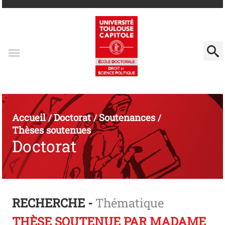
Accueil
Doctorat
Soutenances
/
/
/
Thèses soutenues
Doctorat
RECHERCHE -
Thématique
THÈSE SOUTENUE PAR MADAME