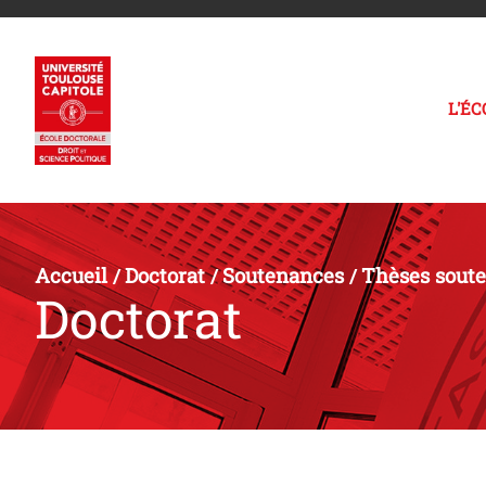
L'É
Accueil
Doctorat
Soutenances
Thèses sout
/
/
/
Doctorat