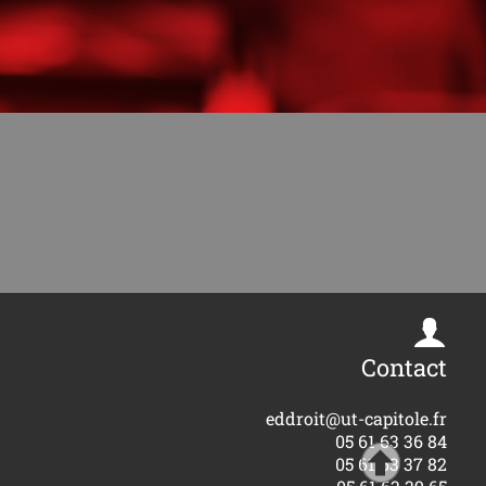
Contact
eddroit@ut-capitole.fr
05 61 63 36 84
05 61 63 37 82