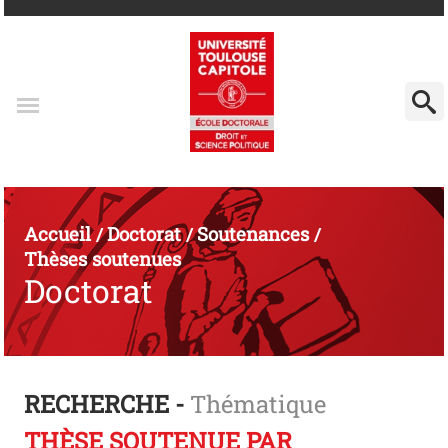
Accueil
Doctorat
Soutenances
/
/
/
Thèses soutenues
Doctorat
RECHERCHE -
Thématique
THÈSE SOUTENUE PAR