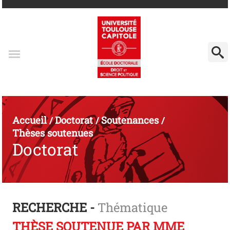
Accueil
Doctorat
Soutenances
/
/
/
Thèses soutenues
Doctorat
RECHERCHE -
Thématique
THÈSE SOUTENUE PAR MME