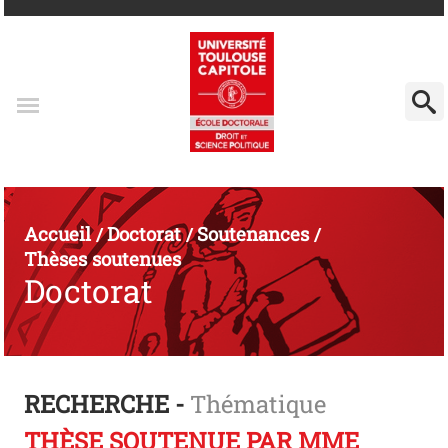
Accueil
Doctorat
Soutenances
/
/
/
Thèses soutenues
Doctorat
RECHERCHE -
Thématique
THÈSE SOUTENUE PAR MME