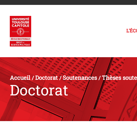
L'É
Accueil
Doctorat
Soutenances
Thèses sout
/
/
/
Doctorat