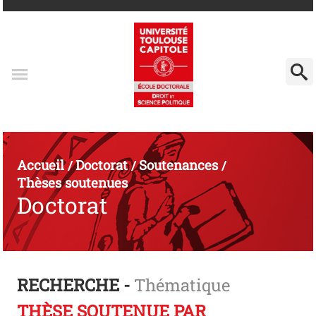
Accueil
Doctorat
Soutenances
/
/
/
Thèses soutenues
Doctorat
RECHERCHE -
Thématique
THÈSE SOUTENUE PAR